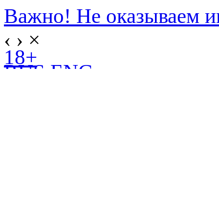
Важно! Не оказываем и
‹
›
×
18+
RUS
ENG